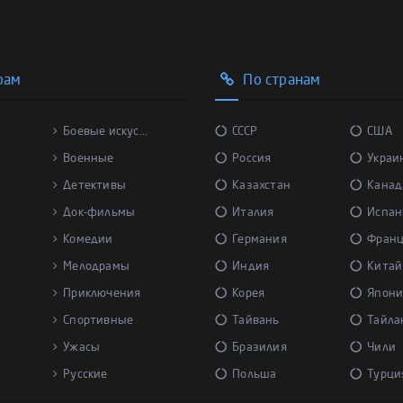
рам
По странам
Боевые искус...
СССР
США
Военные
Россия
Украи
Детективы
Казахстан
Канад
Док-фильмы
Италия
Испан
Комедии
Германия
Фран
Мелодрамы
Индия
Китай
Приключения
Корея
Япони
Спортивные
Тайвань
Тайла
Ужасы
Бразилия
Чили
Русские
Польша
Турци