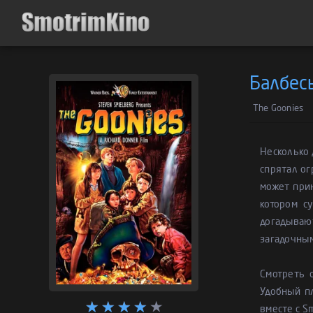
Балбес
The Goonies
Несколько 
спрятал ог
может прин
котором с
догадывают
загадочным
Смотреть 
Удобный п
вместе с S