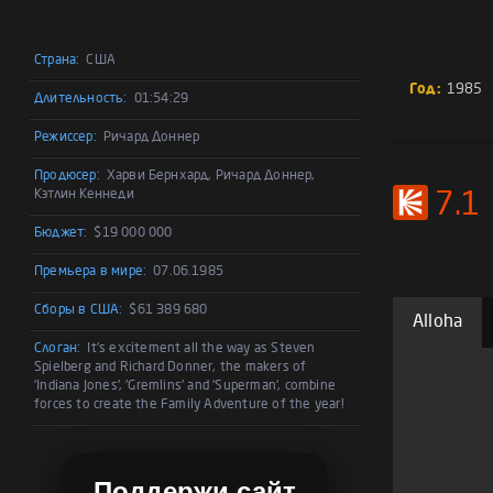
Страна:
США
Год:
1985
Длительность:
01:54:29
Режиссер:
Ричард Доннер
Продюсер:
Харви Бернхард, Ричард Доннер,
Кэтлин Кеннеди
7.1
Бюджет:
$19 000 000
Премьера в мире:
07.06.1985
Сборы в США:
$61 389 680
Alloha
Слоган:
It's excitement all the way as Steven
Spielberg and Richard Donner, the makers of
'Indiana Jones', 'Gremlins' and 'Superman', combine
forces to create the Family Adventure of the year!
Поддержи сайт