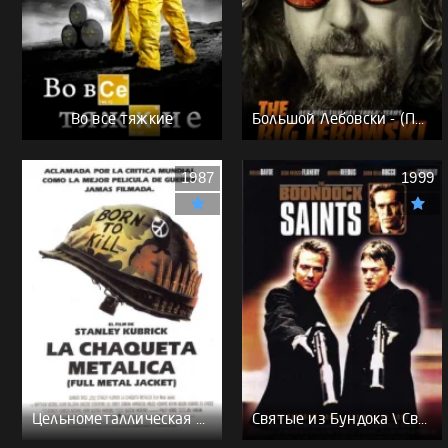
Во все тяжкие
Большой Лебовски - (Перевод Гоблина)
1987
1999
Цельнометаллическая оболочка - (Перевод Гоблина)
Святые из Бундока \ Святые из трущоб - (Перевод Гоблина)