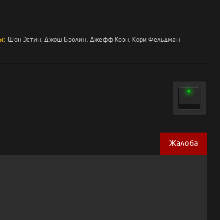
ы:
Шон Эстин
,
Джош Бролин
,
Джефф Коэн
,
Кори Фельдман
Жалоба