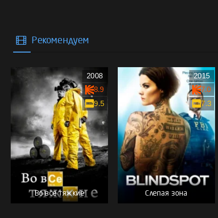
Рекомендуем
2008
2015
8.9
7.0
9.5
7.3
Во все тяжкие
Слепая зона