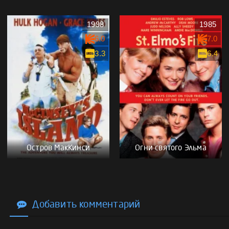
1998
1985
6.0
7.0
3.3
6.4
Остров МакКинси
Огни святого Эльма
Добавить комментарий