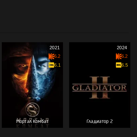
2021
2024
6.2
6.2
6.1
6.5
Мортал Комбат
Гладиатор 2