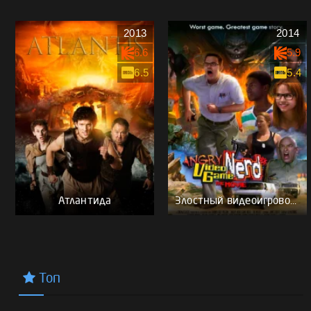
2013
2014
6.6
5.9
6.5
5.4
Атлантида
Злостный видеоигровой задрот: Кино
Топ