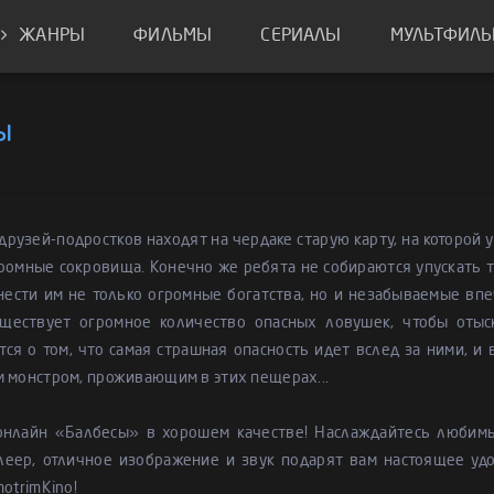
ЖАНРЫ
ФИЛЬМЫ
СЕРИАЛЫ
МУЛЬТФИЛ
ы
друзей-подростков находят на чердаке старую карту, на которой у
ромные сокровища. Конечно же ребята не собираются упускать т
ести им не только огромные богатства, но и незабываемые впе
уществует огромное количество опасных ловушек, чтобы отыс
ся о том, что самая страшная опасность идет вслед за ними, и 
 монстром, проживающим в этих пещерах...
онлайн «Балбесы» в хорошем качестве! Наслаждайтесь любим
леер, отличное изображение и звук подарят вам настоящее удо
motrimKino!