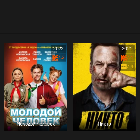
2022
2021
7.3
7.4
7.4
Молодой человек
Никто