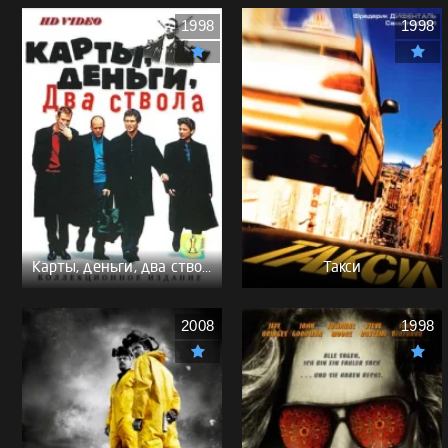
1998
1998
Карты, деньги, два ствола - (Перевод Гоблина)
Такси
2008
1998