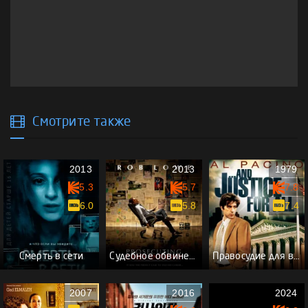
Смотрите также
2013
2013
1979
5.3
5.7
7.8
6.0
5.8
7.4
Смерть в сети
Судебное обвинение Кейси Энтони
Правосудие для всех
2007
2016
2024