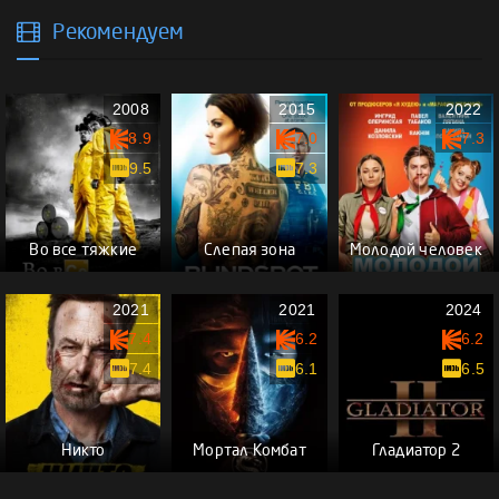
Рекомендуем
2008
2015
2022
8.9
7.0
7.3
9.5
7.3
Во все тяжкие
Слепая зона
Молодой человек
2021
2021
2024
7.4
6.2
6.2
7.4
6.1
6.5
Никто
Мортал Комбат
Гладиатор 2