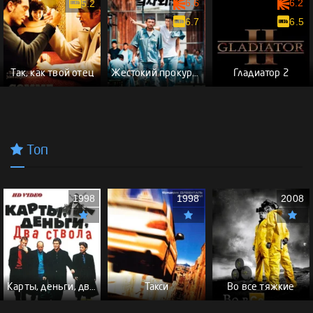
6.6
6.2
5.2
6.7
6.5
Так, как твой отец
Жестокий прокурор
Гладиатор 2
Топ
1998
1998
2008
Карты, деньги, два ствола - (Перевод Гоблина)
Такси
Во все тяжкие