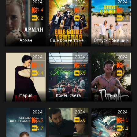
2024
2024
2024
6.4
6.4
6.7
6.2
6
6.3
Арман
Ещё более тяжёлая поездка
Отпуск с бывшим
2024
2024
2024
6.9
5.4
6.9
6.4
5.5
7
Мария
Конец света
Птица
2024
2024
2024
5.5
4.1
6.6
5.7
5.1