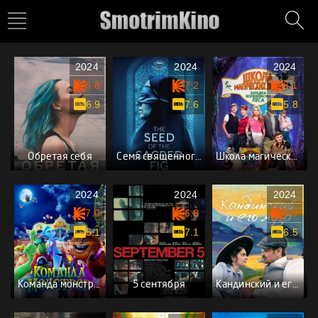
2024
2024
2024
6.8
7.2
8.1
6.9
7.6
5.8
Обретая себя
Семя священного инжира
Школа магических зверей. Загадка волшебного леса
2024
2024
2024
7.0
6.6
6.9
5.1
7.1
6.5
Команда монстров
5 сентября
Кандинский и его муза