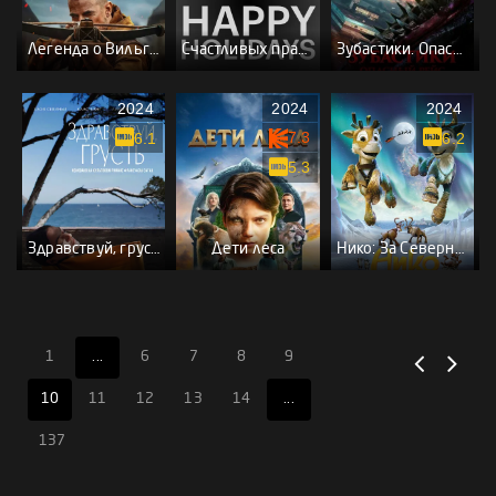
Легенда о Вильгельме Телле
Счастливых праздников
Зубастики. Опасный рейс
2024
2024
2024
7.3
6.1
6.2
5.3
Здравствуй, грусть
Дети леса
Нико: За Северным сиянием
1
...
6
7
8
9
10
11
12
13
14
...
137