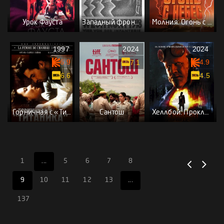
Урок Фауста
Западный фронт, 1918 год
Молния: Огонь с небес
1997
2024
2024
6.9
4.9
7.1
6.6
4.5
Горничная с «Титаника»
Сантош
Хеллбой: Проклятие Горбуна
1
...
5
6
7
8
9
10
11
12
13
...
137