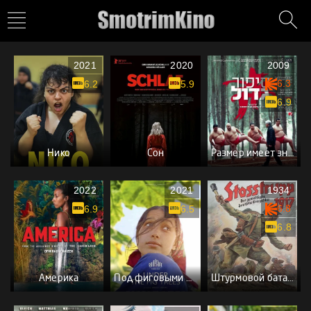
2021
2020
2009
6.3
6.2
5.9
6.9
Нико
Сон
Размер имеет значение
2022
2021
1934
6.8
6.9
6.5
6.8
Америка
Под фиговыми деревьями
Штурмовой батальон 1917