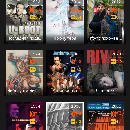
1993
2014
2012
6.1
6.2
6.5
5.9
6.4
6
Последняя подводная лодка
Я хочу тебя
Что-то похожее на счастье
1924
2003
2020
7.9
4.8
6.2
8.1
3.9
Нибелунги: Зигфрид
Автостоянка
Соперник
1994
1930
2001
7.2
7.4
5.4
7.4
7.3
4.4