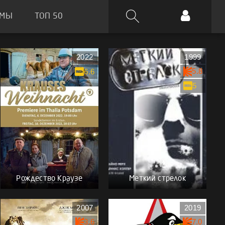
ЬМЫ
ТОП 50
2022
1999
5.8
6.6
5
Рождество Краузе
Меткий стрелок
2007
2019
3.6
7.0