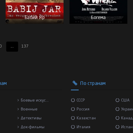
Бабий Яр
Богема
0
...
137
рам
По странам
Боевые искус...
СССР
США
Военные
Россия
Украи
Детективы
Казахстан
Канад
Док-фильмы
Италия
Испан