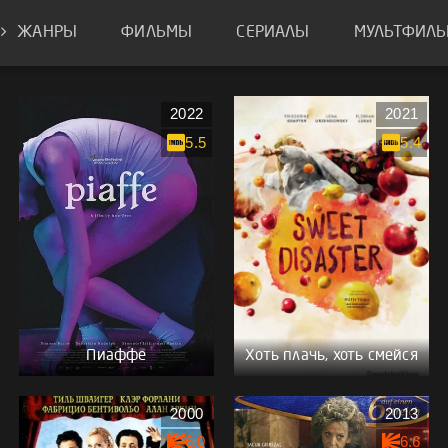
ЖАНРЫ
ФИЛЬМЫ
СЕРИАЛЫ
МУЛЬТФИЛ
2022
2021
5.5
5.4
Пиаффе
Хоть плачь, хоть смейся
2000
2013
6.0
6.6