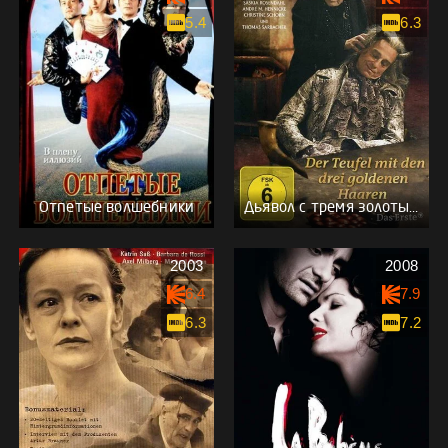
5.4
6.3
Отпетые волшебники
Дьявол с тремя золотыми волосками
2003
2008
6.4
7.9
6.3
7.2