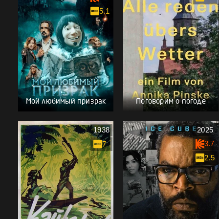
5.1
Мой любимый призрак
Поговорим о погоде
1938
2025
3.7
7
2.5