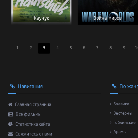
Каучук
Война миров
1
2
3
4
5
6
7
8
9
1
Навигация
По жан
Боевики
Главная страница
Вестерны
Все фильмы
Гоблинские
Статистика сайта
Драмы
Свяжитесь с нами