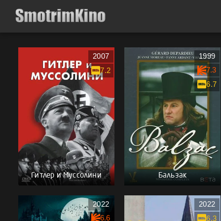
2007
1999
7.3
7.2
6.7
Гитлер и Муссолини
Бальзак
2022
2022
6.6
6.3