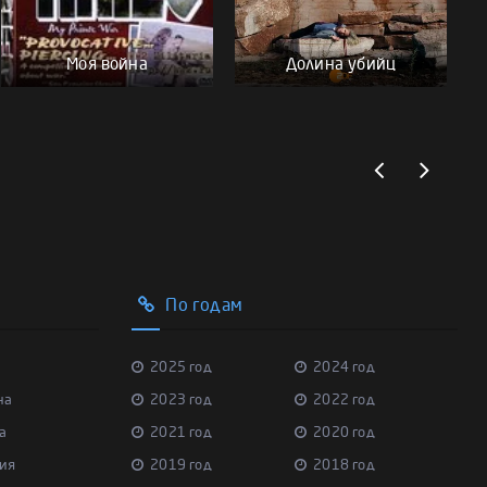
Моя война
Долина убийц
По годам
2025 год
2024 год
на
2023 год
2022 год
а
2021 год
2020 год
ия
2019 год
2018 год