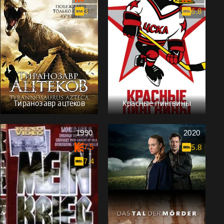
3
6.8
Тиранозавр ацтеков
Красные пингвины
1990
2020
7.5
5.8
7.4